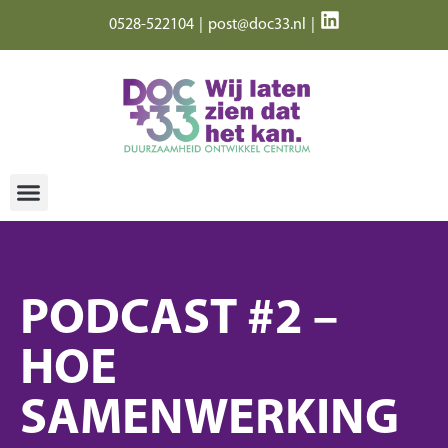
0528-522104
|
post@doc33.nl
|
PODCAST #2 –
HOE
SAMENWERKING