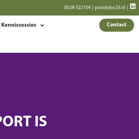
0528-522104
|
post@doc33.nl
|
Contact
Kennissessies
ORT IS