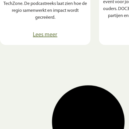
event voor j
TechZone. De podcastreeks laat zien hoe de
ouders. DOC3
regio samenwerkt en impact wordt
partijen e
gecreëerd.
Lees meer
ACTIVITEITEN
Regio Deal geeft groen licht
Ervaar t