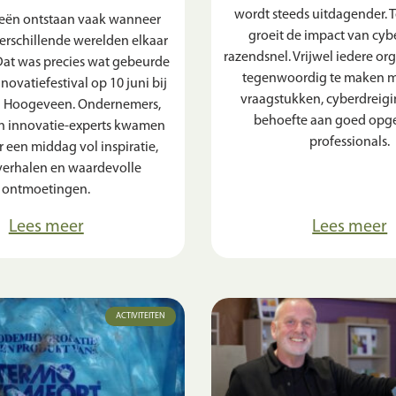
wordt steeds uitdagender. T
eën ontstaan vaak wanneer
groeit de impact van cyb
erschillende werelden elkaar
razendsnel. Vrijwel iedere org
at was precies wat gebeurde
tegenwoordig te maken me
nnovatiefestival op 10 juni bij
vraagstukken, cyberdreig
in Hoogeveen. Ondernemers,
behoefte aan goed opge
n innovatie-experts kwamen
professionals.
 een middag vol inspiratie,
verhalen en waardevolle
ontmoetingen.
Lees meer
Lees meer
ACTIVITEITEN