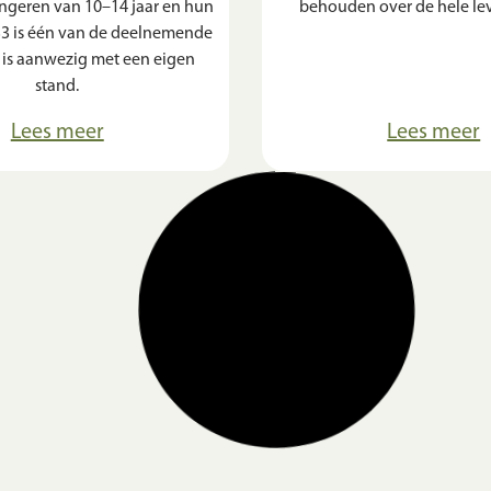
ongeren van 10–14 jaar en hun
behouden over de hele le
3 is één van de deelnemende
n is aanwezig met een eigen
stand.
Lees meer
Lees meer
ACTIVITEITEN
echniek met DOC33 bij
Terugblik: DOC33 op I