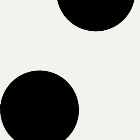
Te
In Hoogeveen realiseren we een circulair en
biobased bedrijfsgebouw voor Catering van
Op vrijdag 17
’t Hooge: materialen met een lage milieu
welkom op Te
impact en ontwerpkeuzes die waarde
college in Ho
behouden over de hele levenscyclus.
de initiatie
event voor j
ouders. DOC3
partijen e
Lees meer