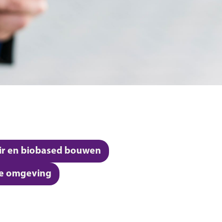
air en biobased bouwen
e omgeving