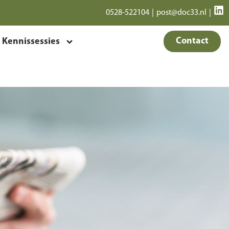
0528-522104
|
post@doc33.nl
|
Contact
Kennissessies