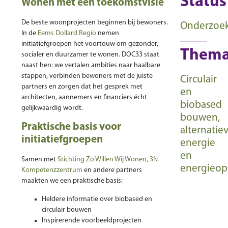
Status
Wonen met een toekomstvisie
De beste woonprojecten beginnen bij bewoners.
Onderzoe
In de
Eems Dollard Regio
nemen
initiatiefgroepen het voortouw om gezonder,
Them
socialer en duurzamer te wonen. DOC33 staat
naast hen: we vertalen ambities naar haalbare
stappen, verbinden bewoners met de juiste
Circulair
partners en zorgen dat het gesprek met
en
architecten, aannemers en financiers écht
biobased
gelijkwaardig wordt.
bouwen,
Praktische basis voor
alternatie
initiatiefgroepen
energie
en
Samen met
Stichting Zo Willen Wij Wonen
,
3N
energieop
Kompetenzzentrum
en andere partners
maakten we een praktische basis:
Heldere informatie over biobased en
circulair bouwen
Inspirerende voorbeeldprojecten