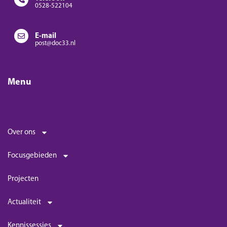
0528-522104
E-mail
post@doc33.nl
Menu
Over ons
Focusgebieden
Projecten
Actualiteit
Kennissessies