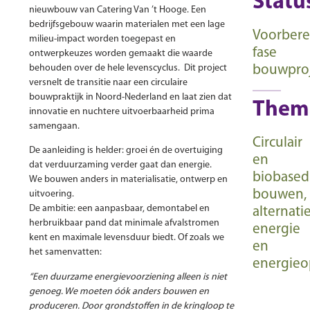
Statu
nieuwbouw van Catering Van ’t Hooge. Een
bedrijfsgebouw waarin materialen met een lage
Voorber
milieu-impact worden toegepast en
fase
ontwerpkeuzes worden gemaakt die waarde
behouden over de hele levenscyclus. Dit project
bouwpro
versnelt de transitie naar een circulaire
bouwpraktijk in Noord-Nederland en laat zien dat
Them
innovatie en nuchtere uitvoerbaarheid prima
samengaan.
Circulair
De aanleiding is helder: groei én de overtuiging
en
dat verduurzaming verder gaat dan energie.
biobased
We bouwen anders in materialisatie, ontwerp en
bouwen,
uitvoering.
De ambitie: een aanpasbaar, demontabel en
alternati
herbruikbaar pand dat minimale afvalstromen
energie
kent en maximale levensduur biedt. Of zoals we
en
het samenvatten:
energieo
“Een duurzame energievoorziening alleen is niet
genoeg. We moeten óók anders bouwen en
produceren. Door grondstoffen in de kringloop te