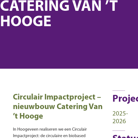
CATERING VAN ’T
HOOGE
Circulair Impactproject –
Proje
nieuwbouw Catering Van
2025-
’t Hooge
2026
In Hoogeveen realiseren we een Circulair
Impactproject: de circulaire en biobased