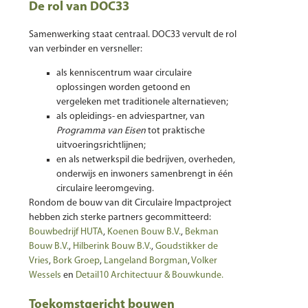
De rol van DOC33
Samenwerking staat centraal. DOC33 vervult de rol
van verbinder en versneller:
als kenniscentrum waar circulaire
oplossingen worden getoond en
vergeleken met traditionele alternatieven;
als opleidings- en adviespartner, van
Programma van Eisen
tot praktische
uitvoeringsrichtlijnen;
en als netwerkspil die bedrijven, overheden,
onderwijs en inwoners samenbrengt in één
circulaire leeromgeving.
Rondom de bouw van dit Circulaire Impactproject
hebben zich sterke partners gecommitteerd:
Bouwbedrijf HUTA
,
Koenen Bouw B.V.
,
Bekman
Bouw B.V.
,
Hilberink Bouw B.V.
,
Goudstikker de
Vries
,
Bork Groep
,
Langeland Borgman
,
Volker
Wessels
en
Detail10 Architectuur & Bouwkunde.
Toekomstgericht bouwen