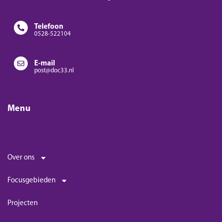
Telefoon
0528-522104
E-mail
post@doc33.nl
Menu
Over ons
Focusgebieden
Projecten