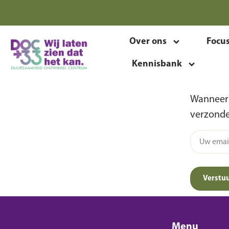
Over ons
Focu
Kennisbank
Wanneer 
verzonde
Verstu
Menu