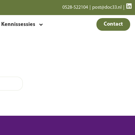
0528-522104
|
post@doc33.nl
|
Contact
Kennissessies