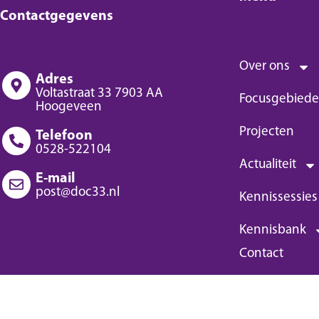
Contactgegevens
Over ons
Adres
Voltastraat 33 7903 AA
Focusgebied
Hoogeveen
Projecten
Telefoon
0528-522104
Actualiteit
E-mail
post@doc33.nl
Kennissessies
Kennisbank
Contact